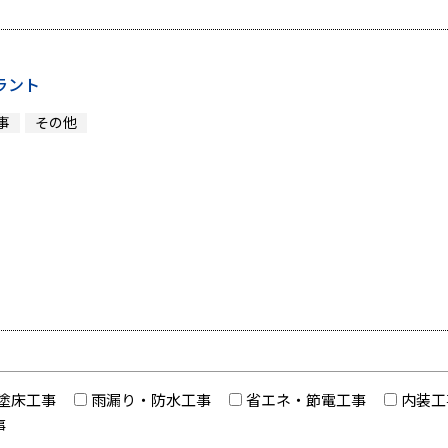
ラント
事
その他
塗床工事
雨漏り・防水工事
省エネ・節電工事
内装工
事