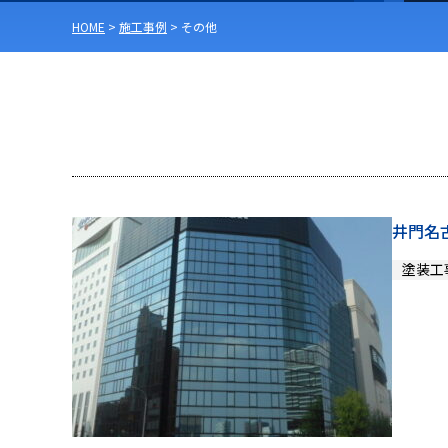
HOME
>
施工事例
>
その他
井門名
塗装工