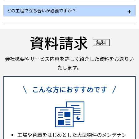
基本的には可能です。どうしても業務に支障が出る場
どの工程で立ち合いが必要ですか？
合には、可能な限り支障が少なく済むよう対応をさせ
ていただきます。
品質保証体制を確立しているため基本的には必要あり
ません。
資料請求
足場解体前、気になる点があれば都度確認していただ
無料
きます。
会社概要やサービス内容を詳しく紹介した資料をお送りい
たします。
こんな方におすすめです
工場や倉庫をはじめとした大型物件のメンテナン