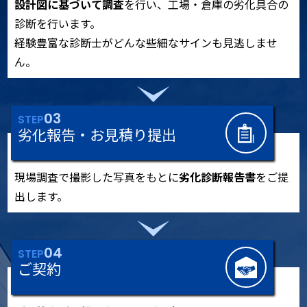
設計図に基づいて調査
を行い、工場・倉庫の劣化具合の
診断を行います。
経験豊富な診断士がどんな些細なサインも見逃しませ
ん。
03
STEP
劣化報告・お見積り提出
現場調査で撮影した写真をもとに
劣化診断報告書
をご提
出します。
04
STEP
ご契約