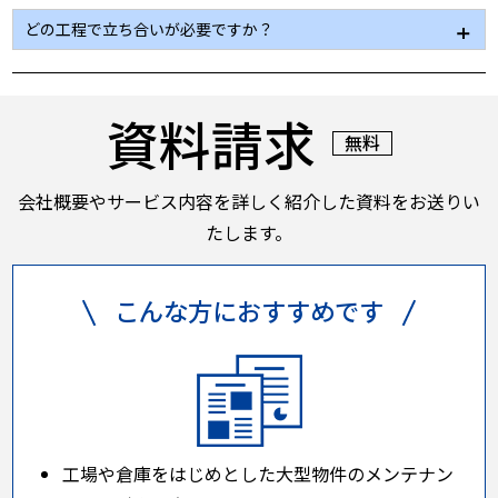
基本的には可能です。どうしても業務に支障が出る場
どの工程で立ち合いが必要ですか？
合には、可能な限り支障が少なく済むよう対応をさせ
ていただきます。
品質保証体制を確立しているため基本的には必要あり
ません。
資料請求
足場解体前、気になる点があれば都度確認していただ
無料
きます。
会社概要やサービス内容を詳しく紹介した資料をお送りい
たします。
こんな方におすすめです
工場や倉庫をはじめとした大型物件のメンテナン